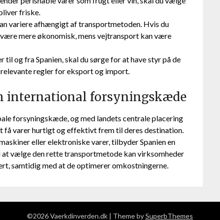
ender perishable varer som frugt eller vin, skal du vælge
liver friske.
n variere afhængigt af transportmetoden. Hvis du
t være mere økonomisk, mens vejtransport kan være
r til og fra Spanien, skal du sørge for at have styr på de
elevante regler for eksport og import.
 en international forsyningskæde
lobale forsyningskæde, og med landets centrale placering
få varer hurtigt og effektivt frem til deres destination.
skiner eller elektroniske varer, tilbyder Spanien en
Ved at vælge den rette transportmetode kan virksomheder
kkert, samtidig med at de optimerer omkostningerne.
©2026 Vaerkdinverden.dk
| Theme by
SuperbThemes