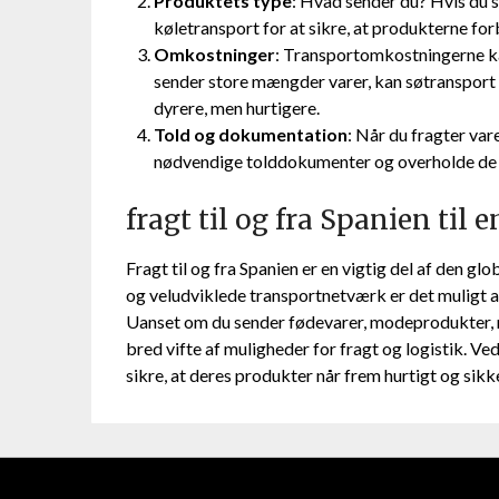
Produktets type
: Hvad sender du? Hvis du s
køletransport for at sikre, at produkterne forb
Omkostninger
: Transportomkostningerne ka
sender store mængder varer, kan søtranspor
dyrere, men hurtigere.
Told og dokumentation
: Når du fragter vare
nødvendige tolddokumenter og overholde de r
fragt til og fra Spanien til
Fragt til og fra Spanien er en vigtig del af den g
og veludviklede transportnetværk er det muligt at 
Uanset om du sender fødevarer, modeprodukter, ma
bred vifte af muligheder for fragt og logistik. 
sikre, at deres produkter når frem hurtigt og si