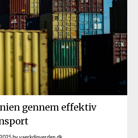
panien gennem effektiv
ansport
 2025
by
vaerkdinverden.dk