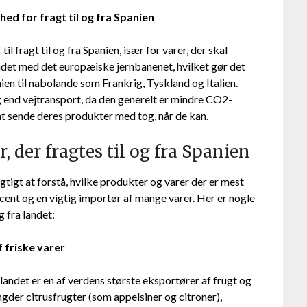
d for fragt til og fra Spanien
 fragt til og fra Spanien, især for varer, der skal
ndet med det europæiske jernbanenet, hvilket gør det
nien til nabolande som Frankrig, Tyskland og Italien.
end vejtransport, da den generelt er mindre CO2-
t sende deres produkter med tog, når de kan.
 der fragtes til og fra Spanien
igtigt at forstå, hvilke produkter og varer der er mest
cent og en vigtig importør af mange varer. Her er nogle
g fra landet:
 friske varer
landet er en af verdens største eksportører af frugt og
der citrusfrugter (som appelsiner og citroner),