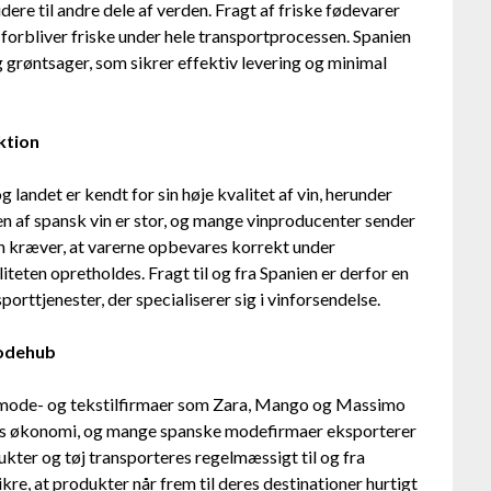
ere til andre dele af verden. Fragt af friske fødevarer
e forbliver friske under hele transportprocessen. Spanien
g grøntsager, som sikrer effektiv levering og minimal
ktion
 landet er kendt for sin høje kvalitet af vin, herunder
n af spansk vin er stor, og mange vinproducenter sender
vin kræver, at varerne opbevares korrekt under
iteten opretholdes. Fragt til og fra Spanien er derfor en
porttjenester, der specialiserer sig i vinforsendelse.
modehub
e mode- og tekstilfirmaer som Zara, Mango og Massimo
ndets økonomi, og mange spanske modefirmaer eksporterer
ter og tøj transporteres regelmæssigt til og fra
ikre, at produkter når frem til deres destinationer hurtigt