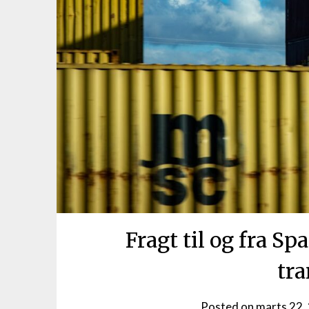
Fragt til og fra S
tr
Posted on
marts 22,