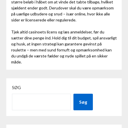
større beløb i håbet om at vinde det tabte tilbage, hvilket
sjældent ender godt. Derudover skal du være opmærksom
på uærlige udbydere og snyd – især online, hvor ikke alle
sider er licenserede eller regulerede.
Tjek altid casinoets licens og læs anmeldelser, før du
sætter dine penge ind. Hold dig til dit budget, spil ansvarligt
og husk, at ingen strategi kan garantere gevinst på
roulette – men med sund fornuft og opmærksomhed kan
du undgå de værste fælder og nyde spillet på en sikker
måde.
SØG
Søg