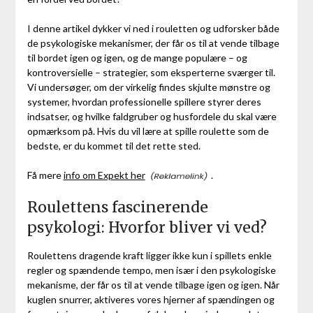
I denne artikel dykker vi ned i rouletten og udforsker både
de psykologiske mekanismer, der får os til at vende tilbage
til bordet igen og igen, og de mange populære – og
kontroversielle – strategier, som eksperterne sværger til.
Vi undersøger, om der virkelig findes skjulte mønstre og
systemer, hvordan professionelle spillere styrer deres
indsatser, og hvilke faldgruber og husfordele du skal være
opmærksom på. Hvis du vil lære at spille roulette som de
bedste, er du kommet til det rette sted.
Få mere
info om Expekt her
.
Roulettens fascinerende
psykologi: Hvorfor bliver vi ved?
Roulettens dragende kraft ligger ikke kun i spillets enkle
regler og spændende tempo, men især i den psykologiske
mekanisme, der får os til at vende tilbage igen og igen. Når
kuglen snurrer, aktiveres vores hjerner af spændingen og