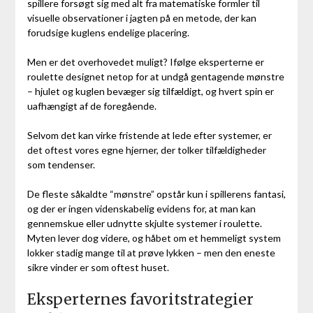
spillere forsøgt sig med alt fra matematiske formler til
visuelle observationer i jagten på en metode, der kan
forudsige kuglens endelige placering.
Men er det overhovedet muligt? Ifølge eksperterne er
roulette designet netop for at undgå gentagende mønstre
– hjulet og kuglen bevæger sig tilfældigt, og hvert spin er
uafhængigt af de foregående.
Selvom det kan virke fristende at lede efter systemer, er
det oftest vores egne hjerner, der tolker tilfældigheder
som tendenser.
De fleste såkaldte “mønstre” opstår kun i spillerens fantasi,
og der er ingen videnskabelig evidens for, at man kan
gennemskue eller udnytte skjulte systemer i roulette.
Myten lever dog videre, og håbet om et hemmeligt system
lokker stadig mange til at prøve lykken – men den eneste
sikre vinder er som oftest huset.
Eksperternes favoritstrategier