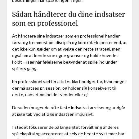
beslutninger, når spændingen stiger.
Sådan håndterer du dine indsatser
som en professionel
At håndtere sine indsatser som en professionel handler
først og fremmest om disciplin og kontrol. Eksperter ved, at
det ikke kun gælder om at vælge den rette strategi, men
også om at kende sine egne grænser og holde hovedet
koldt – især når følelserne begynder at spille ind under
spillets gang.
En professionel sætter altid et klart budget for, hvor meget
der må satses pr. session, og holder sig konsekvent til
dette, uanset om heldet vender eller ej.
Desuden bruger de ofte faste indsatsstørrelser og undgår
at jage tab ved at øge indsatsen impulsivt.
I stedet fokuserer de på langsigtet forvaltning af deres
spillekapital og accepterer, at selv de bedste systemer har