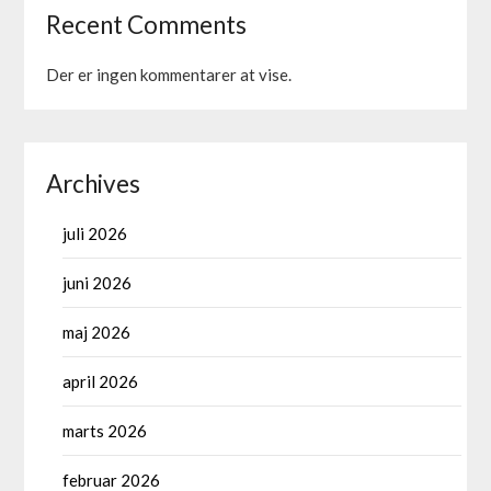
Recent Comments
Der er ingen kommentarer at vise.
Archives
juli 2026
juni 2026
maj 2026
april 2026
marts 2026
februar 2026