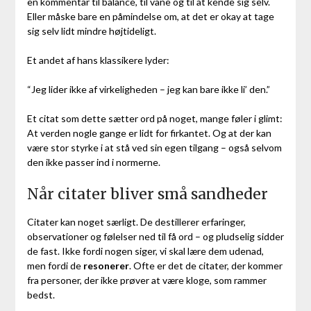
en kommentar til balance, til vane og til at kende sig selv.
Eller måske bare en påmindelse om, at det er okay at tage
sig selv lidt mindre højtideligt.
Et andet af hans klassikere lyder:
“Jeg lider ikke af virkeligheden – jeg kan bare ikke li’ den.”
Et citat som dette sætter ord på noget, mange føler i glimt:
At verden nogle gange er lidt for firkantet. Og at der kan
være stor styrke i at stå ved sin egen tilgang – også selvom
den ikke passer ind i normerne.
Når citater bliver små sandheder
Citater kan noget særligt. De destillerer erfaringer,
observationer og følelser ned til få ord – og pludselig sidder
de fast. Ikke fordi nogen siger, vi skal lære dem udenad,
men fordi de
resonerer
. Ofte er det de citater, der kommer
fra personer, der ikke prøver at være kloge, som rammer
bedst.