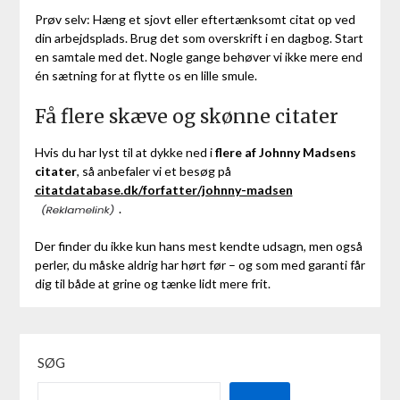
Prøv selv: Hæng et sjovt eller eftertænksomt citat op ved
din arbejdsplads. Brug det som overskrift i en dagbog. Start
en samtale med det. Nogle gange behøver vi ikke mere end
én sætning for at flytte os en lille smule.
Få flere skæve og skønne citater
Hvis du har lyst til at dykke ned i
flere af Johnny Madsens
citater
, så anbefaler vi et besøg på
citatdatabase.dk/forfatter/johnny-madsen
.
Der finder du ikke kun hans mest kendte udsagn, men også
perler, du måske aldrig har hørt før – og som med garanti får
dig til både at grine og tænke lidt mere frit.
SØG