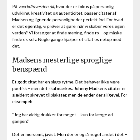
På
vaerkdinverden.dk
, hvor der er fokus på personlig
udvikling, kreativitet og autenticitet, passer citater af
Madsen og lignende personligheder perfekt ind. For hvad
er det egentlig, vi prøver at gøre, når vi skaber vores egen
verden? Vi forsøger at finde mening, finde ro – og måske
finde os selv. Nogle gange hjælper et citat os netop med
det.
Madsens mesterlige sproglige
benspænd
Et godt citat har en slags rytme. Det behøver ikke være
poetisk – men det skal mærkes. Johnny Madsens citater er
sjældent skrevet til plakater, men de ender der alligevel. For
eksempel:
“Jeg har aldrig drukket for meget – kun for længe ad
gangen.”
Det er morsomt, javist. Men der er også noget andet i det –