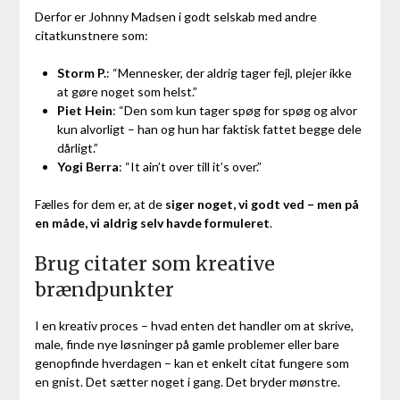
Derfor er Johnny Madsen i godt selskab med andre
citatkunstnere som:
Storm P.
: “Mennesker, der aldrig tager fejl, plejer ikke
at gøre noget som helst.”
Piet Hein
: “Den som kun tager spøg for spøg og alvor
kun alvorligt – han og hun har faktisk fattet begge dele
dårligt.”
Yogi Berra
: “It ain’t over till it’s over.”
Fælles for dem er, at de
siger noget, vi godt ved – men på
en måde, vi aldrig selv havde formuleret
.
Brug citater som kreative
brændpunkter
I en kreativ proces – hvad enten det handler om at skrive,
male, finde nye løsninger på gamle problemer eller bare
genopfinde hverdagen – kan et enkelt citat fungere som
en gnist. Det sætter noget i gang. Det bryder mønstre.