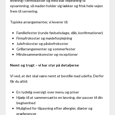
levering i termokasser og med klar vejledning til
opvarmning, så maden holder sig lækker og frisk hele vejen
frem til servering.
Typiske arrangementer, vi leverer til:
Familiefester (runde fødselsdage, dåb, konfirmationer)
Firmafrokoster og mødeforplejning
Julefrokoster og påskefrokoster
Grillarrangementer og sommerfester
Mindesammenkomster og receptioner
Nemt og trygt – vi har styr på detaljerne
Vi ved, at det skal være nemt at bestille mad udefra. Derfor
får du altid:
En tydelig oversigt over menu og priser
Hjælp til at sammensætte en løsning, der passer til din
begivenhed
Mulighed for tilpasning efter allergier, diæter og
præferencer