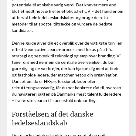
potentiale til at skabe varig værdi. Det kræver mere end
blot et godt netværk eller et blik på et CV – det handler om
at forstå hele ledelseslandskabet og bruge de rette
metoder til at spotte, tiltrække og vurdere de bedste
kandidater.
Denne guide giver dig et overblik over de vigtigste trin i en
effektiv executive search-proces, med fokus på alt fra
strategi og netværk til teknologi og employer branding. Vi
tager dig med gennem de centrale overvejelser, du bør
gøre dig, og de værktøjer, der kan hjælpe dig med at finde
og fastholde ledere, der matcher netop din organisation.
Uanset om du er HR-professionel, leder eller
rekrutteringsansvarlig, får du her konkrete råd til, hvordan
du navigerer i jagten på Danmarks mest talentfulde ledere
– fra første search til succesfuld onboarding.
Forståelsen af det danske
ledelseslandskab
Det danske ledelseslandskab er præget af en unik