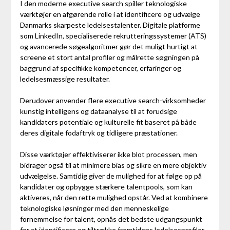
I den moderne executive search spiller teknologiske
værktøjer en afgørende rolle i at identificere og udvælge
Danmarks skarpeste ledelsestalenter. Digitale platforme
som LinkedIn, specialiserede rekrutteringssystemer (ATS)
og avancerede søgealgoritmer gør det muligt hurtigt at
screene et stort antal profiler og målrette søgningen på
baggrund af specifikke kompetencer, erfaringer og
ledelsesmæssige resultater.
Derudover anvender flere executive search-virksomheder
kunstig intelligens og dataanalyse til at forudsige
kandidaters potentiale og kulturelle fit baseret på både
deres digitale fodaftryk og tidligere præstationer.
Disse værktøjer effektiviserer ikke blot processen, men
bidrager også til at minimere bias og sikre en mere objektiv
udvælgelse. Samtidig giver de mulighed for at følge op på
kandidater og opbygge stærkere talentpools, som kan
aktiveres, når den rette mulighed opstår. Ved at kombinere
teknologiske løsninger med den menneskelige
fornemmelse for talent, opnås det bedste udgangspunkt
for at identificere og tiltrække fremtidens ledelsesprofiler.