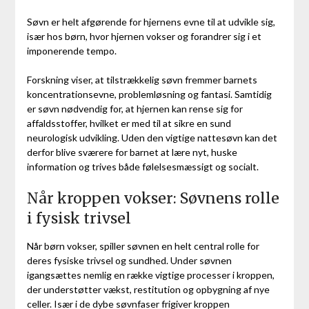
Søvn er helt afgørende for hjernens evne til at udvikle sig,
især hos børn, hvor hjernen vokser og forandrer sig i et
imponerende tempo.
Forskning viser, at tilstrækkelig søvn fremmer barnets
koncentrationsevne, problemløsning og fantasi. Samtidig
er søvn nødvendig for, at hjernen kan rense sig for
affaldsstoffer, hvilket er med til at sikre en sund
neurologisk udvikling. Uden den vigtige nattesøvn kan det
derfor blive sværere for barnet at lære nyt, huske
information og trives både følelsesmæssigt og socialt.
Når kroppen vokser: Søvnens rolle
i fysisk trivsel
Når børn vokser, spiller søvnen en helt central rolle for
deres fysiske trivsel og sundhed. Under søvnen
igangsættes nemlig en række vigtige processer i kroppen,
der understøtter vækst, restitution og opbygning af nye
celler. Især i de dybe søvnfaser frigiver kroppen