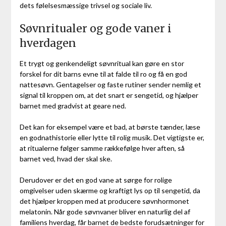
dets følelsesmæssige trivsel og sociale liv.
Søvnritualer og gode vaner i
hverdagen
Et trygt og genkendeligt søvnritual kan gøre en stor
forskel for dit barns evne til at falde til ro og få en god
nattesøvn. Gentagelser og faste rutiner sender nemlig et
signal til kroppen om, at det snart er sengetid, og hjælper
barnet med gradvist at geare ned.
Det kan for eksempel være et bad, at børste tænder, læse
en godnathistorie eller lytte til rolig musik. Det vigtigste er,
at ritualerne følger samme rækkefølge hver aften, så
barnet ved, hvad der skal ske.
Derudover er det en god vane at sørge for rolige
omgivelser uden skærme og kraftigt lys op til sengetid, da
det hjælper kroppen med at producere søvnhormonet
melatonin. Når gode søvnvaner bliver en naturlig del af
familiens hverdag, får barnet de bedste forudsætninger for