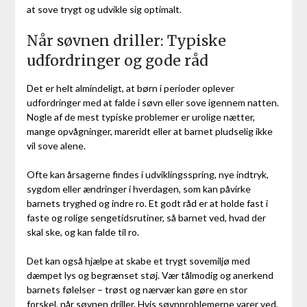
at sove trygt og udvikle sig optimalt.
Når søvnen driller: Typiske
udfordringer og gode råd
Det er helt almindeligt, at børn i perioder oplever
udfordringer med at falde i søvn eller sove igennem natten.
Nogle af de mest typiske problemer er urolige nætter,
mange opvågninger, mareridt eller at barnet pludselig ikke
vil sove alene.
Ofte kan årsagerne findes i udviklingsspring, nye indtryk,
sygdom eller ændringer i hverdagen, som kan påvirke
barnets tryghed og indre ro. Et godt råd er at holde fast i
faste og rolige sengetidsrutiner, så barnet ved, hvad der
skal ske, og kan falde til ro.
Det kan også hjælpe at skabe et trygt sovemiljø med
dæmpet lys og begrænset støj. Vær tålmodig og anerkend
barnets følelser – trøst og nærvær kan gøre en stor
forskel, når søvnen driller. Hvis søvnproblemerne varer ved,