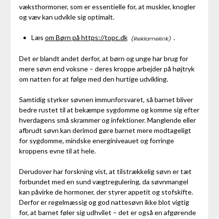
væksthormoner, som er essentielle for, at muskler, knogler
og væv kan udvikle sig optimalt.
Læs
om Børn på https://topc.dk
.
Det er blandt andet derfor, at børn og unge har brug for
mere søvn end voksne – deres kroppe arbejder på højtryk
om natten for at følge med den hurtige udvikling.
Samtidig styrker søvnen immunforsvaret, så barnet bliver
bedre rustet til at bekæmpe sygdomme og komme sig efter
hverdagens små skrammer og infektioner. Manglende eller
afbrudt søvn kan derimod gøre barnet mere modtageligt
for sygdomme, mindske energiniveauet og forringe
kroppens evne til at hele.
Derudover har forskning vist, at tilstrækkelig søvn er tæt
forbundet med en sund vægtregulering, da søvnmangel
kan påvirke de hormoner, der styrer appetit og stofskifte.
Derfor er regelmæssig og god nattesøvn ikke blot vigtig
for, at barnet føler sig udhvilet – det er også en afgørende