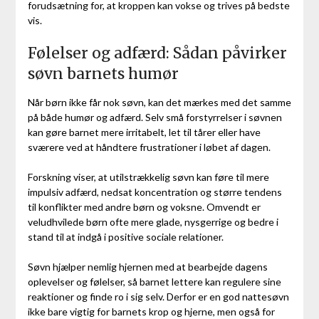
forudsætning for, at kroppen kan vokse og trives på bedste
vis.
Følelser og adfærd: Sådan påvirker
søvn barnets humør
Når børn ikke får nok søvn, kan det mærkes med det samme
på både humør og adfærd. Selv små forstyrrelser i søvnen
kan gøre barnet mere irritabelt, let til tårer eller have
sværere ved at håndtere frustrationer i løbet af dagen.
Forskning viser, at utilstrækkelig søvn kan føre til mere
impulsiv adfærd, nedsat koncentration og større tendens
til konflikter med andre børn og voksne. Omvendt er
veludhvilede børn ofte mere glade, nysgerrige og bedre i
stand til at indgå i positive sociale relationer.
Søvn hjælper nemlig hjernen med at bearbejde dagens
oplevelser og følelser, så barnet lettere kan regulere sine
reaktioner og finde ro i sig selv. Derfor er en god nattesøvn
ikke bare vigtig for barnets krop og hjerne, men også for